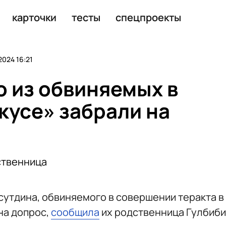
ержали из-за слов о теракте в «Крокусе»
карточки
тесты
спецпроекты
2024 16:21
о из обвиняемых в
кусе» забрали на
ственница
утдина, обвиняемого в совершении теракта в
на допрос,
сообщила
их родственница Гулбиби