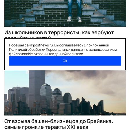
Из школьников в террористы: как вербуют
российских детей
Посещая сайт postnews.ru, Вы соглашаетесь с приложенной
Политикой обработки Персональных данных
и с использованием
файлов cookie, указанных в данной политике.
теракт в «крокусе»
ОК
От взрыва башен-близнецов до Брейвика:
самые громкие теракты XXI века