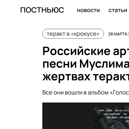
Фигурантов дела о теракте в «Крокусе» внесли в спис
новости
статьи
теракт в «крокусе»
28 МАРТА 2
Российские ар
песни Муслима
жертвах терак
Все они вошли в альбом «Голо