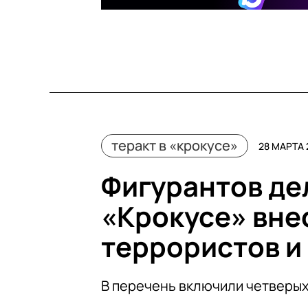
теракт в «крокусе»
28 МАРТА 
Фигурантов дел
«Крокусе» вне
террористов и
В перечень включили четверы