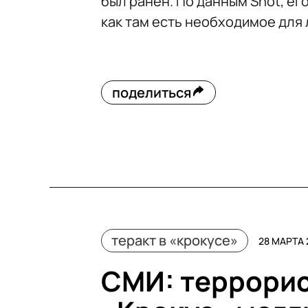
был ранен. По данным Shot, ег
как там есть необходимое для
поделиться
теракт в «крокусе»
28 МАРТА 
СМИ: террорис