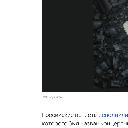
«VK Музыка»
Российские артисты
исполнили
которого был назван концертны