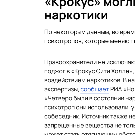
«Крокус» могл
наркотики
По некоторым данным, во врем
психотропов, которые меняют
Правоохранители не исключают
поджог в «Крокус Сити Холле»
воздействием наркотиков. В 
экспертизы,
сообщает
РИА «Нов
«Четверо были в состоянии нар
психотроп они использовали, 
собеседник. Источник также н
запрещенные вещества не тольк
может стать отягчающим обст