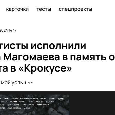
ок террористов и экстремистов
карточки
тесты
спецпроекты
024 14:17
тисты исполнили
 Магомаева в память о
та в «Крокусе»
с мой услышь»