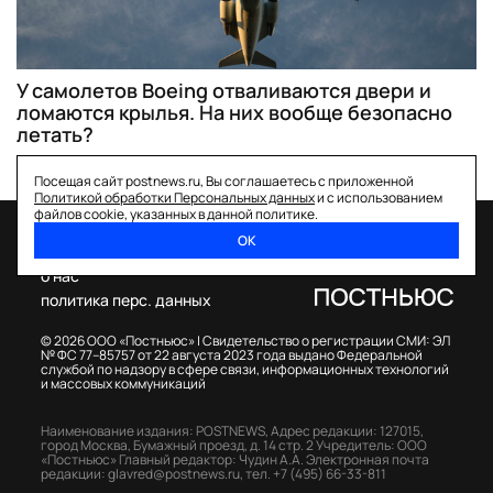
У самолетов Boeing отваливаются двери и
ломаются крылья. На них вообще безопасно
летать?
Посещая сайт postnews.ru, Вы соглашаетесь с приложенной
Политикой обработки Персональных данных
и с использованием
файлов cookie, указанных в данной политике.
ОК
спецпроекты
о нас
политика перс. данных
© 2026 ООО «Постньюс» |
Свидетельство о регистрации СМИ: ЭЛ
№ ФС 77–85757 от 22 августа 2023 года выдано Федеральной
службой по надзору в сфере связи, информационных технологий
и массовых коммуникаций
Наименование издания: POSTNEWS,
Адрес редакции: 127015,
город Москва, Бумажный проезд, д. 14 стр. 2
Учредитель: ООО
«Постньюс»
Главный редактор: Чудин А.А.
Электронная почта
редакции:
glavred@postnews.ru
,
тел.
+7 (495) 66-33-811