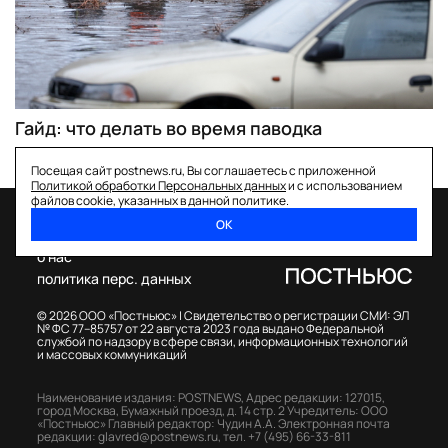
Гайд: что делать во время паводка
Посещая сайт postnews.ru, Вы соглашаетесь с приложенной
Политикой обработки Персональных данных
и с использованием
файлов cookie, указанных в данной политике.
ОК
спецпроекты
о нас
политика перс. данных
© 2026 ООО «Постньюс» |
Свидетельство о регистрации СМИ: ЭЛ
№ ФС 77–85757 от 22 августа 2023 года выдано Федеральной
службой по надзору в сфере связи, информационных технологий
и массовых коммуникаций
Наименование издания: POSTNEWS,
Адрес редакции: 127015,
город Москва, Бумажный проезд, д. 14 стр. 2
Учредитель: ООО
«Постньюс»
Главный редактор: Чудин А.А.
Электронная почта
редакции:
glavred@postnews.ru
,
тел.
+7 (495) 66-33-811