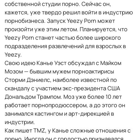
собственной студии порно. Сейчас он,
кажется, уже твердо решил войти в индустрию
порнобизнеса. Запуск Yeezy Porn может
произойти уже этим летом. Планируется, что
Yeezy Porn станет частью более широкого
подразделения развлечений для взрослых в
Yeezy.
Свою идею Канье Уэст обсуждал с Майком
Мозом — бывшим мужем порноактирисы
Сторми Дэниелс, наиболее известной по
скандалу с участием экс-президента США
Дональдом Трампом. Моз уже более 10 лет
работает порнопродюссером, а до этого он
занимался кастингом и арт-дирекцией в
индустрии.
Как пишет TMZ, у Канье сложные отношения с
порно. Иногда он с гордостью признавался,