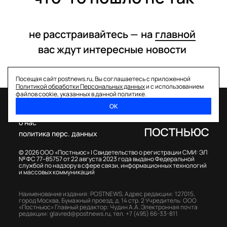
не расстраивайтесь —
на
главной
вас ждут интересные
новости
Посещая сайт postnews.ru, Вы соглашаетесь с приложенной
Политикой обработки Персональных данных
и с использованием
файлов cookie, указанных в данной политике.
ОК
спецпроекты
о нас
политика перс. данных
© 2026 ООО «Постньюс» |
Свидетельство о регистрации СМИ: ЭЛ
№ ФС 77–85757 от 22 августа 2023 года выдано Федеральной
службой по надзору в сфере связи, информационных технологий
и массовых коммуникаций
Наименование издания: POSTNEWS,
Адрес редакции: 127015,
город Москва, Бумажный проезд, д. 14 стр. 2
Учредитель: ООО
«Постньюс»
Главный редактор: Чудин А.А.
Электронная почта
редакции:
glavred@postnews.ru
,
тел.
+7 (495) 66-33-811