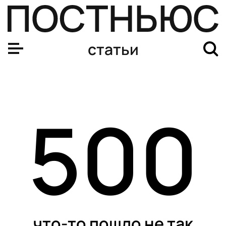
статьи
500
что-то пошло не так