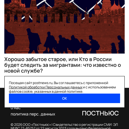
Хорошо забытое старое, или Кто в России
будет следить за мигрантами: что известно о
новой службе?
Посещая сайт postnews.ru, Вы соглашаетесь с приложенной
Политикой обработки Персональных данных
и с использованием
файлов cookie, указанных в данной политике.
ОК
спецпроекты
о нас
политика перс. данных
© 2026 ООО «Постньюс» |
Свидетельство о регистрации СМИ: ЭЛ
№ ФС 77–85757 от 22 августа 2023 года выдано Федеральной