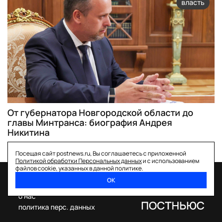
власть
От губернатора Новгородской области до
главы Минтранса: биография Андрея
Никитина
Посещая сайт postnews.ru, Вы соглашаетесь с приложенной
Политикой обработки Персональных данных
и с использованием
файлов cookie, указанных в данной политике.
ОК
спецпроекты
о нас
политика перс. данных