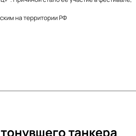
тским на территории РФ
атонувшего танкера