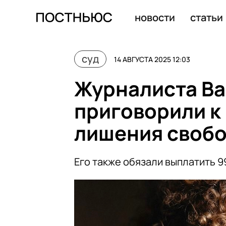
Блогер Аня Покров отсудила 1,9 млн руб. у коммуника
новости
статьи
суд
14 АВГУСТА 2025 12:03
Журналиста Ва
приговорили к
лишения своб
Его также обязали выплатить 9