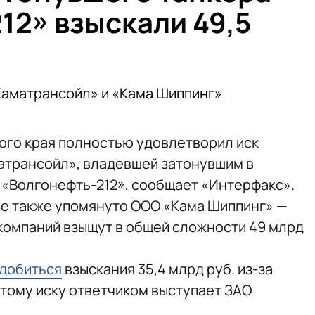
12» взыскали 49,5
Каматрансойл» и «Кама Шиппинг»
ого края полностью удовлетворил иск
атрансойл», владевшей затонувшим в
«Волгонефть-212», сообщает «Интерфакс»‎.
ле также упомянуто ООО «Кама Шиппинг» —
 компаний взыщут в общей сложности 49 млрд
 добиться
взыскания 35,4 млрд руб. из-за
этому иску ответчиком выступает ЗАО