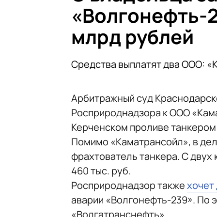
«Волгонефть-2
млрд рублей
Средства выплатят два ООО: «
Арбитражный суд Краснодарск
Росприроднадзора к ООО «Кам
Керченском проливе танкером 
Помимо «Каматрансойл», в де
фрахтователь танкера. С двух
460 тыс. руб.
Росприроднадзор также
хочет
аварии «Волгонефть-239». По 
«Волгатранснефть».