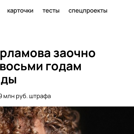
ционного агентства из Москвы
карточки
тесты
спецпроекты
рламова заочно
 восьми годам
оды
9 млн руб. штрафа