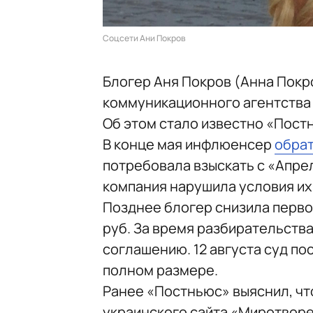
Соцсети Ани Покров
Блогер Аня Покров (Анна Покр
коммуникационного агентства «
Об этом стало известно «Пост
В конце мая инфлюенсер
обра
потребовала взыскать с «Апрел
компания нарушила условия их
Позднее блогер снизила перво
руб. За время разбирательства
соглашению. 12 августа суд по
полном размере.
Ранее «Постньюс» выяснил, чт
украинского сайта «Миротворец