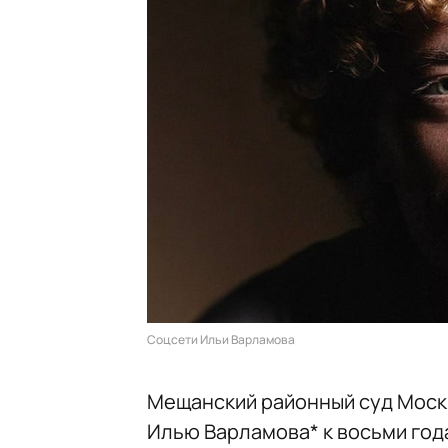
Соцсети Ильи Варламова
Мещанский районный суд Москв
Илью Варламова* к восьми года