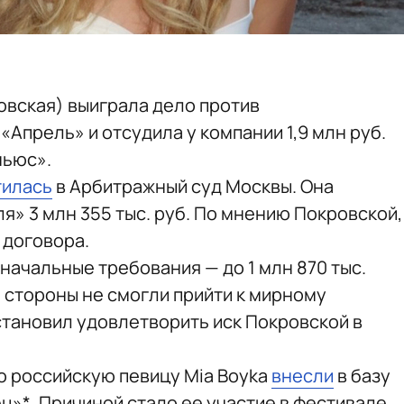
овская) выиграла дело против
Апрель» и отсудила у компании 1,9 млн руб.
ньюс».
тилась
в Арбитражный суд Москвы. Она
я» 3 млн 355 тыс. руб. По мнению Покровской,
 договора.
начальные требования — до 1 млн 870 тыс.
 стороны не смогли прийти к мирному
становил удовлетворить иск Покровской в
о российскую певицу Mia Boyka
внесли
в базу
»*. Причиной стало ее участие в фестивале,