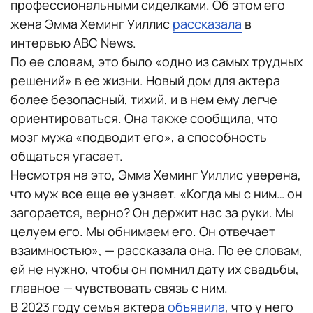
профессиональными сиделками. Об этом его
жена Эмма Хеминг Уиллис
рассказала
в
интервью ABC News.
По ее словам, это было «одно из самых трудных
решений» в ее жизни. Новый дом для актера
более безопасный, тихий, и в нем ему легче
ориентироваться. Она также сообщила, что
мозг мужа «подводит его», а способность
общаться угасает.
Несмотря на это, Эмма Хеминг Уиллис уверена,
что муж все еще ее узнает. «Когда мы с ним… он
загорается, верно? Он держит нас за руки. Мы
целуем его. Мы обнимаем его. Он отвечает
взаимностью», — рассказала она. По ее словам,
ей не нужно, чтобы он помнил дату их свадьбы,
главное — чувствовать связь с ним.
В 2023 году семья актера
объявила
, что у него