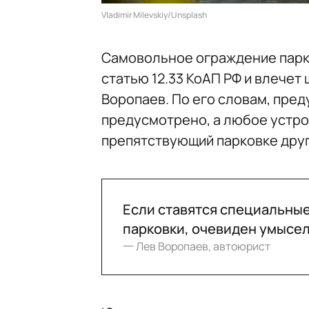
Vladimir Milevskiy/Unsplash
Самовольное ограждение парк
статью 12.33 КоАП РФ и влече
Воропаев. По его словам, пред
предусмотрено, а любое устро
препятствующий парковке друг
Если ставятся специальны
парковки, очевиден умысел
一 Лев Воропаев, автоюрист