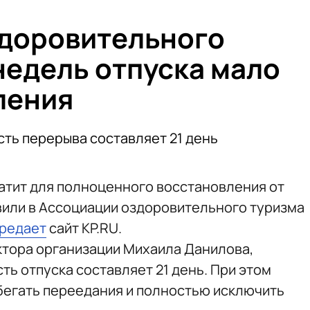
здоровительного
недель отпуска мало
ления
ть перерыва составляет 21 день
атит для полноценного восстановления от
явили в Ассоциации оздоровительного туризма
редает
сайт KP.RU.
ктора организации Михаила Данилова,
ь отпуска составляет 21 день. При этом
збегать переедания и полностью исключить