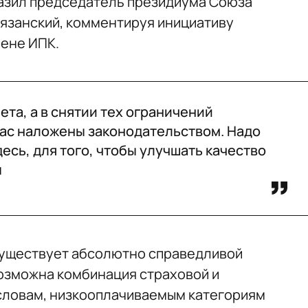
азил председатель президиума Союза
язанский, комментируя инициативу
ене ИПК.
ета, а в снятии тех ограничений
час наложены законодательством. Надо
десь, для того, чтобы улучшать качество
ы
 существует абсолютно справедливой
озможна комбинация страховой и
 словам, низкооплачиваемым категориям