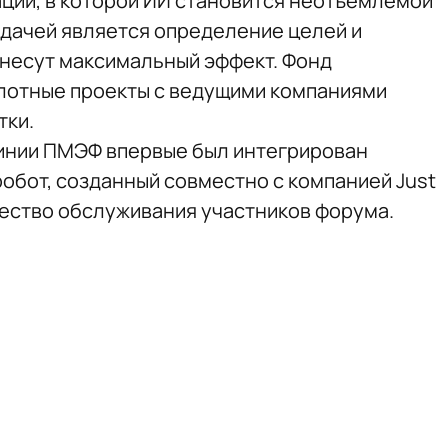
ции, в которой ИИ становится неотъемлемой
адачей является определение целей и
инесут максимальный эффект. Фонд
лотные проекты с ведущими компаниями
тки.
 линии ПМЭФ впервые был интегрирован
обот, созданный совместно с компанией Just
чество обслуживания участников форума.