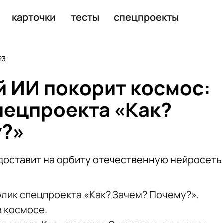
ии международных форумов
карточки
тесты
спецпроекты
23
й ИИ покорит космос:
пецпроекта «Как?
у?»
доставит на орбиту отечественную нейросеть
лик спецпроекта «Как? Зачем? Почему?»,
 космосе.