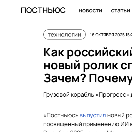
Вальков рассказал о новых технологиях в организац
новости
статьи
технологии
16 ОКТЯБРЯ 2025 15:
Как российски
новый ролик с
Зачем? Почем
Грузовой корабль «Прогресс» 
«Постньюс»
выпустил
новый ро
посвященный применению ИИ в