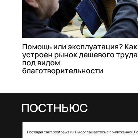
Помощь или эксплуатация? Как
устроен рынок дешевого труда
под видом
благотворительности
© 2026 ООО «Постньюс» |
Свидетельство
Посещая сайт postnews.ru, Вы соглашаетесь с приложенной
П
о регистрации СМИ: ЭЛ № ФС 77–85757 от 22 августа
2023 года выдано Федеральной службой по надзору в