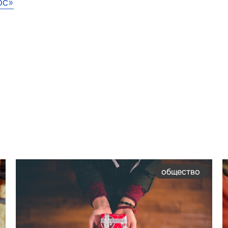
юс»
общество