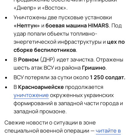
«Днепр» и «Восток».
Уничтожены две пусковые установки
«Нептун»
и
боевая машина HIMARS
. Под
удар попали объекты топливно-
энергетической инфраструктуры и
цех по
сборке беспилотников
.
В
Ровном
(ДНР) идет зачистка. Отражены
шесть атак ВСУ из района
Гришино
.
ВСУ потеряли за сутки около
1 250 солдат.
В
Красноармейске
продолжается
уничтожение
окруженных украинских
формирований в западной части города и
западной промзоне.
Свежие новости о ситуации в зоне
специальной военной операции —
читайте в