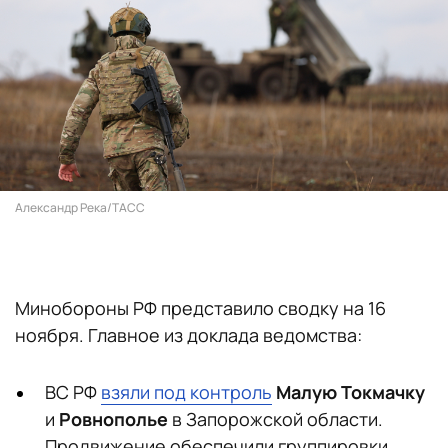
Александр Река/ТАСС
Минобороны РФ представило сводку на 16
ноября. Главное из доклада ведомства:
ВС РФ
взяли под контроль
Малую Токмачку
и
Ровнополье
в Запорожской области.
Продвижение обеспечили группировки