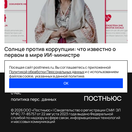
Солнце против коррупции: что известно о
первом в мире ИИ-министре
Посещая сайт postnews.ru, Вы соглашаетесь с приложенной
Политикой обработки Персональных данных
и с использованием
файлов cookie, указанных в данной политике.
ОК
спецпроекты
о нас
политика перс. данных
© 2026 ООО «Постньюс» |
Свидетельство о регистрации СМИ: ЭЛ
№ ФС 77–85757 от 22 августа 2023 года выдано Федеральной
службой по надзору в сфере связи, информационных технологий
и массовых коммуникаций