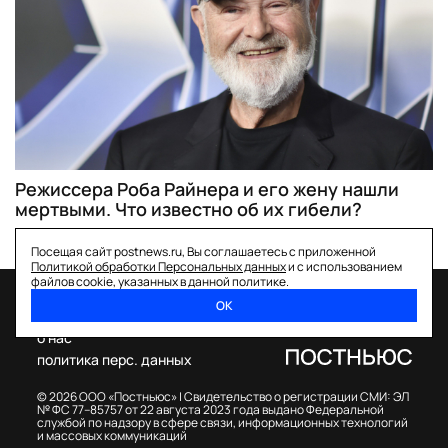
Режиссера Роба Райнера и его жену нашли
мертвыми. Что известно об их гибели?
Посещая сайт postnews.ru, Вы соглашаетесь с приложенной
Политикой обработки Персональных данных
и с использованием
файлов cookie, указанных в данной политике.
ОК
спецпроекты
о нас
политика перс. данных
© 2026 ООО «Постньюс» |
Свидетельство о регистрации СМИ: ЭЛ
№ ФС 77–85757 от 22 августа 2023 года выдано Федеральной
службой по надзору в сфере связи, информационных технологий
и массовых коммуникаций