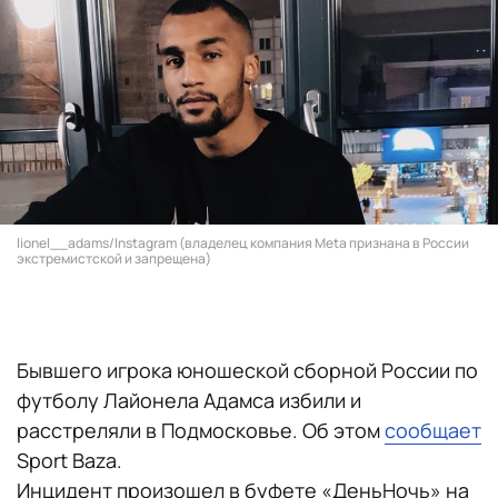
lionel__adams/Instagram (владелец компания Meta признана в России
экстремистской и запрещена)
Бывшего игрока юношеской сборной России по
футболу Лайонела Адамса избили и
расстреляли в Подмосковье. Об этом
сообщает
Sport Baza.
Инцидент произошел в буфете «ДеньНочь» на