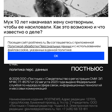
Муж 10 лет накачивал жену снотворным,
чтобы ее насиловали. Как это возможно и что
известно о деле?
Посещая сайт postnews.ru, Вы соглашаетесь с приложенной
Политикой обработки Персональных данных
и с использованием
файлов cookie, указанных в данной политике.
ОК
спецпроекты
о нас
политика перс. данных
© 2026 ООО «Постньюс» |
Свидетельство о регистрации СМИ: ЭЛ
№ ФС 77–85757 от 22 августа 2023 года выдано Федеральной
службой по надзору в сфере связи, информационных технологий
и массовых коммуникаций
Наименование издания: POSTNEWS,
Адрес редакции: 127015,
город Москва, Бумажный проезд, д. 14 стр. 2
Учредитель: ООО
«Постньюс»
Главный редактор: Чудин А.А.
Электронная почта
редакции:
glavred@postnews.ru
,
тел.
+7 (495) 66-33-811