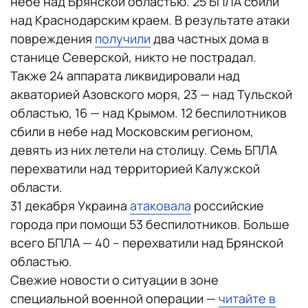
небе над Брянской областью. 25 БПЛА сбили
над Краснодарским краем. В результате атаки
повреждения
получили
два частных дома в
станице Северской, никто не пострадал.
Также 24 аппарата ликвидировали над
акваторией Азовского моря, 23 — над Тульской
областью, 16 — над Крымом. 12 беспилотников
сбили в небе над Московским регионом,
девять из них летели на столицу. Семь БПЛА
перехватили над территорией Калужской
области.
31 декабря Украина
атаковала
российские
города при помощи 53 беспилотников. Больше
всего БПЛА — 40 – перехватили над Брянской
областью.
Свежие новости о ситуации в зоне
специальной военной операции —
читайте в