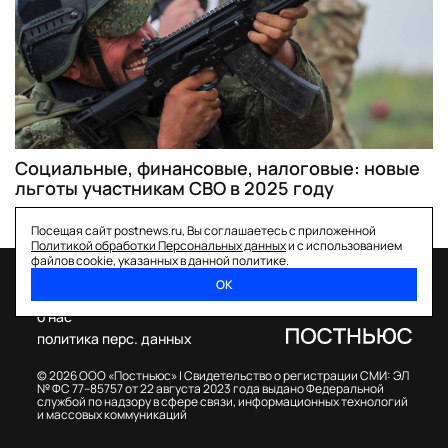
Социальные, финансовые, налоговые: новые
льготы участникам СВО в 2025 году
Посещая сайт postnews.ru, Вы соглашаетесь с приложенной
Политикой обработки Персональных данных
и с использованием
файлов cookie, указанных в данной политике.
ОК
спецпроекты
о нас
политика перс. данных
© 2026 ООО «Постньюс» |
Свидетельство о регистрации СМИ: ЭЛ
№ ФС 77–85757 от 22 августа 2023 года выдано Федеральной
службой по надзору в сфере связи, информационных технологий
и массовых коммуникаций