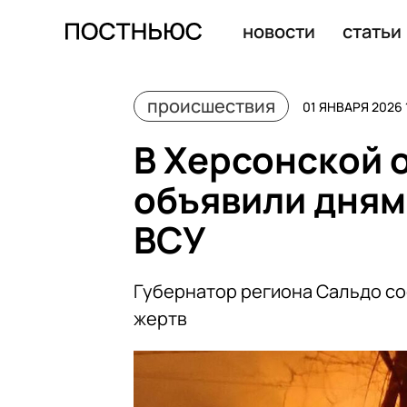
Захарова возложила ответственность за удар по кафе 
новости
статьи
происшествия
01 ЯНВАРЯ 2026 
В Херсонской о
объявили днями
ВСУ
Губернатор региона Сальдо со
жертв