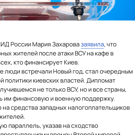
МИД России Мария Захарова
заявила
, что
ных жителей после атаки ВСУ на кафе в
сех, кто финансирует Киев.
где люди встречали Новый год, стал очередным
 политики киевских властей. Дипломат
случившемся не только ВСУ, но и все страны,
ь им финансовую и военную поддержку.
о на средства западных налогоплательщиков
жителей.
ую параллель, указав на сходство
 преступлениями времен Второй мировой