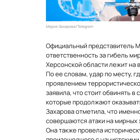
Мария Захарова/Telegram
Официальный представитель 
ответственность за гибель мир
Херсонской области лежит на в
По ее словам, удар по месту, 
проявлением террористической
заявила, что стоит обвинять в 
которые продолжают оказыват
Захарова отметила, что именн
совершаются атаки на мирных 
Она также провела историческ
произошедшего с нацистскими