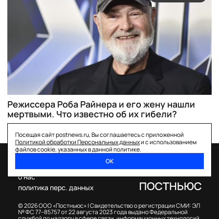
Режиссера Роба Райнера и его жену нашли
мертвыми. Что известно об их гибели?
Посещая сайт postnews.ru, Вы соглашаетесь с приложенной
Политикой обработки Персональных данных
и с использованием
файлов cookie, указанных в данной политике.
ОК
спецпроекты
о нас
политика перс. данных
© 2026 ООО «Постньюс» |
Свидетельство о регистрации СМИ: ЭЛ
№ ФС 77–85757 от 22 августа 2023 года выдано Федеральной
службой по надзору в сфере связи, информационных технологий