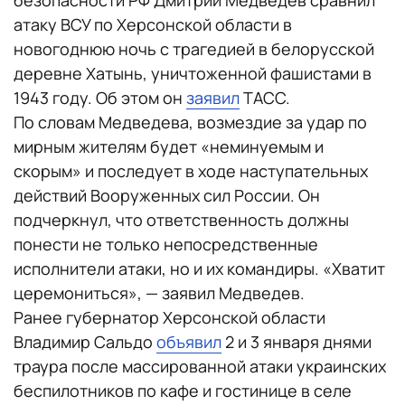
безопасности РФ Дмитрий Медведев сравнил
атаку ВСУ по Херсонской области в
новогоднюю ночь с трагедией в белорусской
деревне Хатынь, уничтоженной фашистами в
1943 году. Об этом он
заявил
ТАСС.
По словам Медведева, возмездие за удар по
мирным жителям будет «неминуемым и
скорым» и последует в ходе наступательных
действий Вооруженных сил России. Он
подчеркнул, что ответственность должны
понести не только непосредственные
исполнители атаки, но и их командиры. «Хватит
церемониться», — заявил Медведев.
Ранее губернатор Херсонской области
Владимир Сальдо
объявил
2 и 3 января днями
траура после массированной атаки украинских
беспилотников по кафе и гостинице в селе