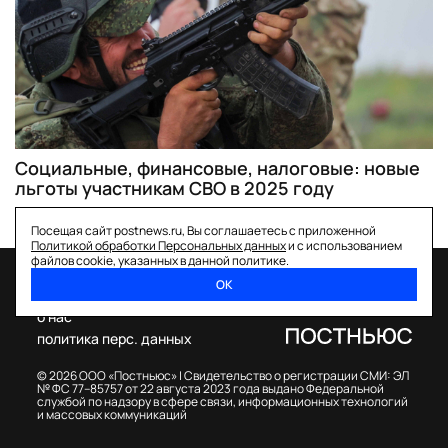
Социальные, финансовые, налоговые: новые
льготы участникам СВО в 2025 году
Посещая сайт postnews.ru, Вы соглашаетесь с приложенной
Политикой обработки Персональных данных
и с использованием
файлов cookie, указанных в данной политике.
ОК
спецпроекты
о нас
политика перс. данных
© 2026 ООО «Постньюс» |
Свидетельство о регистрации СМИ: ЭЛ
№ ФС 77–85757 от 22 августа 2023 года выдано Федеральной
службой по надзору в сфере связи, информационных технологий
и массовых коммуникаций