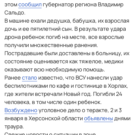
этом
сообщил
губернатор региона Владимир
Сальдо.
В машине ехали дедушка, бабушка, их взрослая
дочь и ее пятилетний сын. В результате удара
дрона ребенок погиб на месте, все взрослые
получили множественные ранения.
Пострадавшие были доставлены в больницу, их
состояние оценивается как тяжелое, медики
оказывают всю необходимую помощь.
Ранее
стало
известно, что ВСУ нанесли удар
беспилотниками по кафе и гостинице в Хорлах,
где жители встречали Новый год. Погибли 24
человека, в том числе один ребенок.
Возбуждено
уголовное дело о теракте, 2 и 3
января в Херсонской области
объявлены
днями
траура.
Свежие новости о ситуации в зоне