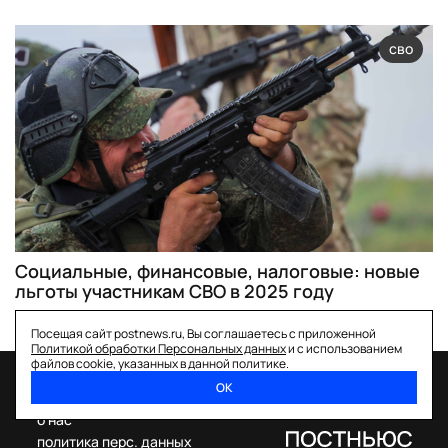
сво
Социальные, финансовые, налоговые: новые
льготы участникам СВО в 2025 году
Посещая сайт postnews.ru, Вы соглашаетесь с приложенной
Политикой обработки Персональных данных
и с использованием
файлов cookie, указанных в данной политике.
ОК
спецпроекты
о нас
политика перс. данных