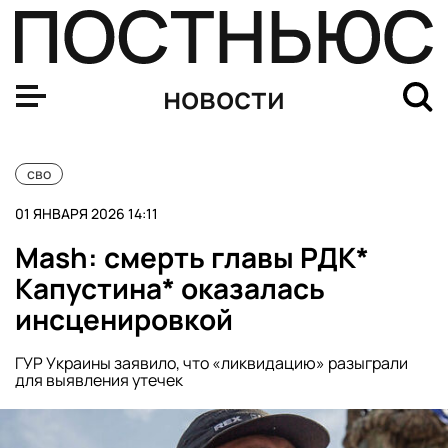
Спецслужбы РФ извлекли полетное задание из БПЛА, 
новости
сво
01 ЯНВАРЯ 2026 14:11
Mash: смерть главы РДК*
Капустина* оказалась
инсценировкой
ГУР Украины заявило, что «ликвидацию» разыграли
для выявления утечек