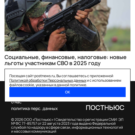
Социальные, финансовые, налоговые: новые
льготы участникам СВО в 2025 году
Посещая сайт postnews.ru, Вы соглашаетесь с приложенной
Политикой обработки Персональных данных
и с использованием
файлов cookie, указанных в данной политике.
ОК
спецпроекты
о нас
политика перс. данных
© 2026 ООО «Постньюс» |
Свидетельство о регистрации СМИ: ЭЛ
№ ФС 77–85757 от 22 августа 2023 года выдано Федеральной
службой по надзору в сфере связи, информационных технологий
и массовых коммуникаций