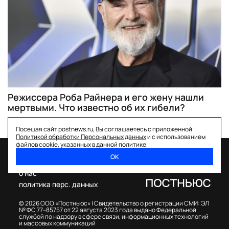
Режиссера Роба Райнера и его жену нашли
мертвыми. Что известно об их гибели?
Посещая сайт postnews.ru, Вы соглашаетесь с приложенной
Политикой обработки Персональных данных
и с использованием
файлов cookie, указанных в данной политике.
ОК
спецпроекты
о нас
политика перс. данных
© 2026 ООО «Постньюс» |
Свидетельство о регистрации СМИ: ЭЛ
№ ФС 77–85757 от 22 августа 2023 года выдано Федеральной
службой по надзору в сфере связи, информационных технологий
и массовых коммуникаций