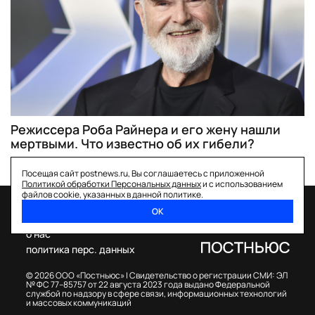
Режиссера Роба Райнера и его жену нашли
мертвыми. Что известно об их гибели?
Посещая сайт postnews.ru, Вы соглашаетесь с приложенной
Политикой обработки Персональных данных
и с использованием
файлов cookie, указанных в данной политике.
ОК
спецпроекты
о нас
политика перс. данных
© 2026 ООО «Постньюс» |
Свидетельство о регистрации СМИ: ЭЛ
№ ФС 77–85757 от 22 августа 2023 года выдано Федеральной
службой по надзору в сфере связи, информационных технологий
и массовых коммуникаций