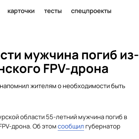
кого FPV-дрона
карточки
тесты
спецпроекты
сти мужчина погиб из-
инского FPV-дрона
 напомнил жителям о необходимости быть
урской области 55-летний мужчина погиб в
FPV-дрона. Об этом
сообщил
губернатор