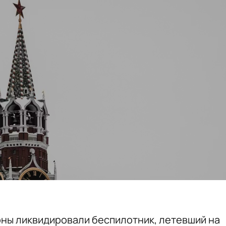
ны ликвидировали беспилотник, летевший на