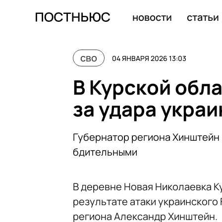
В Курской области мужчина погиб из-за удара украинс
новости
статьи
сво
04 ЯНВАРЯ 2026 13:03
В Курской обла
за удара укра
Губернатор региона Хинштейн
бдительными
В деревне Новая Николаевка К
результате атаки украинского 
региона Александр Хинштейн.