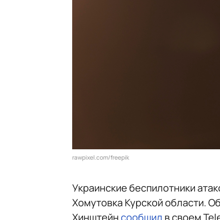
rawpixel.com/freepik
Украинские беспилотники атак
Хомутовка Курской области. О
Хинштейн
сообщил
в своем Tel