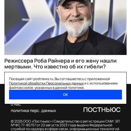
Режиссера Роба Райнера и его жену нашли
мертвыми. Что известно об их гибели?
Посещая сайт postnews.ru, Вы соглашаетесь с приложенной
Политикой обработки Персональных данных
и с использованием
файлов cookie, указанных в данной политике.
ОК
спецпроекты
о нас
политика перс. данных
© 2026 ООО «Постньюс» |
Свидетельство о регистрации СМИ: ЭЛ
№ ФС 77–85757 от 22 августа 2023 года выдано Федеральной
службой по надзору в сфере связи, информационных технологий