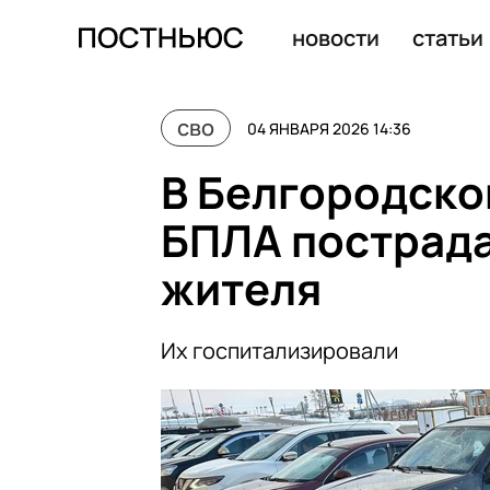
Число БПЛА, сбитых на подлете к Москве, выросло до 
новости
статьи
сво
04 ЯНВАРЯ 2026 14:36
В Белгородско
БПЛА пострада
жителя
Их госпитализировали