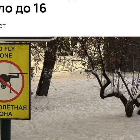
о до 16
ет