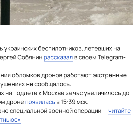
ь украинских беспилотников, летевших на
Сергей Собянин
рассказал
в своем Telegram-
дения обломков дронов работают экстренные
рушениях не сообщалось.
х на подлете к Москве за час увеличилось до
ом дроне
появилась
в 15:39 мск.
зоне специальной военной операции —
читайте
стньюс»