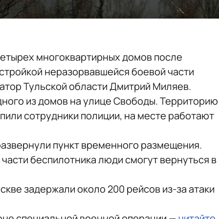
четырех многоквартирных домов после
стройкой неразорвавшейся боевой части
атор Тульской области Дмитрий Миляев.
ного из домов на улице Свободы. Территорию
пили сотрудники полиции, на месте работают
развернули пункт временного размещения.
части беспилотника люди смогут вернуться в
оскве задержали около 200 рейсов из-за атаки
зоне специальной военной операции —
читайте