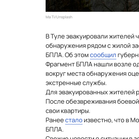
Ma Ti/Unsplash
В Туле эвакуировали жителей 
обнаружения рядом с жилой за
БПЛА. Об этом
сообщил
губерн
Фрагмент БПЛА нашли возле од
вокруг места обнаружения оце
экстренные службы.
Для эвакуированных жителей 
После обезвреживания боевой 
свои квартиры.
Ранее
стало
известно, что в М
БПЛА.
Свежие новости о ситуации в 