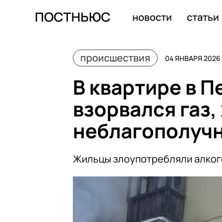
В Туле эвакуировали жителей четырех домов из-за об
новости
статьи
происшествия
04 ЯНВАРЯ 2026 
В квартире в П
взорвался газ,
неблагополучн
Жильцы злоупотребляли алког