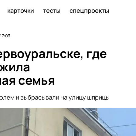
наружения боевой части БПЛА
карточки
тесты
спецпроекты
17:03
ервоуральске, где
 жила
ая семья
олем и выбрасывали на улицу шприцы