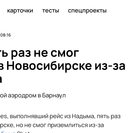
с обнажением
карточки
тесты
спецпроекты
08:16
ь раз не смог
в Новосибирске из-за
а
ной аэродром в Барнаул
nes, выполнявший рейс из Надыма, пять раз
рске, но не смог приземлиться из-за