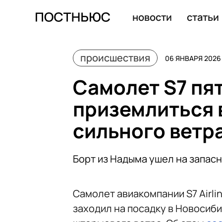
Полиция Москвы задержала 65 человек на ЛГБТ*-шоу 
новости
статьи
происшествия
06 ЯНВАРЯ 2026 
Самолет S7 пят
приземлиться 
сильного ветр
Борт из Надыма ушел на запас
Самолет авиакомпании S7 Airli
заходил на посадку в Новосиби