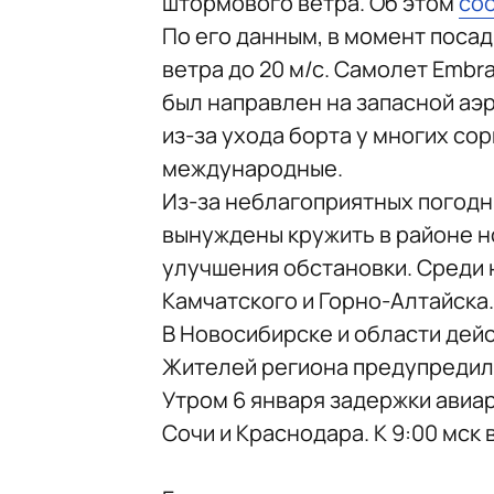
штормового ветра. Об этом
со
По его данным, в момент поса
ветра до 20 м/с. Самолет Embra
был направлен на запасной аэ
из-за ухода борта у многих сор
международные.
Из-за неблагоприятных погодн
вынуждены кружить в районе н
улучшения обстановки. Среди 
Камчатского и Горно-Алтайска.
В Новосибирске и области дей
Жителей региона предупредили
Утром 6 января задержки авиа
Сочи и Краснодара. К 9:00 мск