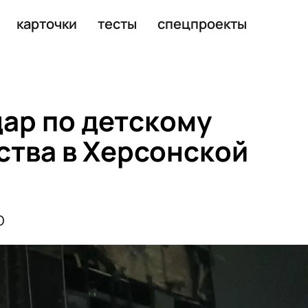
нацелиться на Канаду
карточки
тесты
спецпроекты
дар по детскому
ства в Херсонской
О