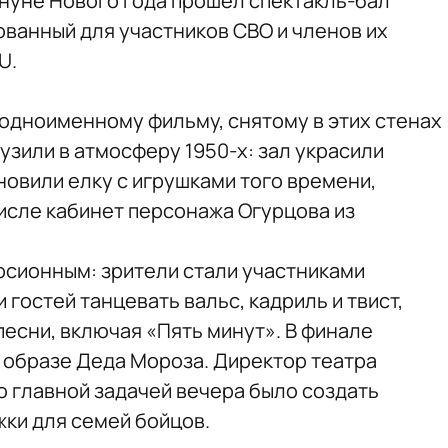
ануне Нового года прошел спектакль-бал
ованный для участников СВО и членов их
U.
одноименному фильму, снятому в этих стенах
рузили в атмосферу 1950-х: зал украсили
новили елку с игрушками того времени,
числе кабинет персонажа Огурцова из
сионным: зрители стали участниками
 гостей танцевать вальс, кадриль и твист,
песни, включая «Пять минут». В финале
 образе Деда Мороза. Директор театра
о главной задачей вечера было создать
ки для семей бойцов.