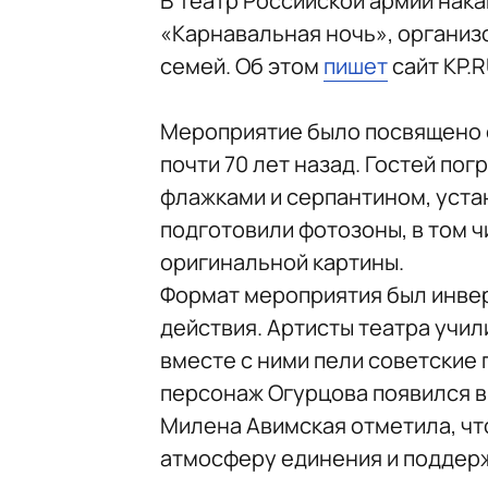
В Театр Российской армии нак
«Карнавальная ночь», организ
семей. Об этом
пишет
сайт KP.R
Мероприятие было посвящено 
почти 70 лет назад. Гостей пог
флажками и серпантином, уста
подготовили фотозоны, в том 
оригинальной картины.
Формат мероприятия был инвер
действия. Артисты театра учили
вместе с ними пели советские 
персонаж Огурцова появился в
Милена Авимская отметила, чт
атмосферу единения и поддерж