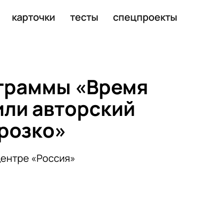
ский спектакль «Морозко»
карточки
тесты
спецпроекты
граммы «Время
или авторский
розко»
центре «Россия»