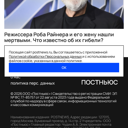
Режиссера Роба Райнера и его жену нашли
мертвыми. Что известно об их гибели?
Посещая сайт postnews.ru, Вы соглашаетесь с приложенной
Политикой обработки Персональных данных
и с использованием
файлов cookie, указанных в данной политике.
ОК
спецпроекты
о нас
политика перс. данных
© 2026 ООО «Постньюс» |
Свидетельство о регистрации СМИ: ЭЛ
№ ФС 77–85757 от 22 августа 2023 года выдано Федеральной
службой по надзору в сфере связи, информационных технологий
и массовых коммуникаций
Наименование издания: POSTNEWS,
Адрес редакции: 127015,
город Москва, Бумажный проезд, д. 14 стр. 2
Учредитель: ООО
«Постньюс»
Главный редактор: Чудин А.А.
Электронная почта