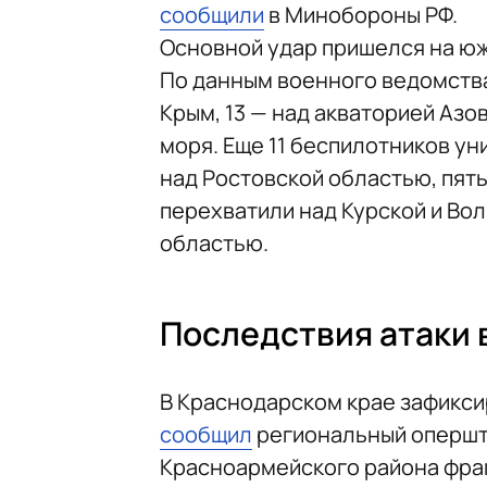
сообщили
в Минобороны РФ.
Основной удар пришелся на юж
По данным военного ведомства
Крым, 13 — над акваторией Азо
моря. Еще 11 беспилотников у
над Ростовской областью, пять
перехватили над Курской и Во
областью.
Последствия атаки 
В Краснодарском крае зафикси
сообщил
региональный опершта
Красноармейского района фраг