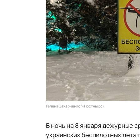
Гелена Захарченко/«Постньюс»
В ночь на 8 января дежурные 
украинских беспилотных летат