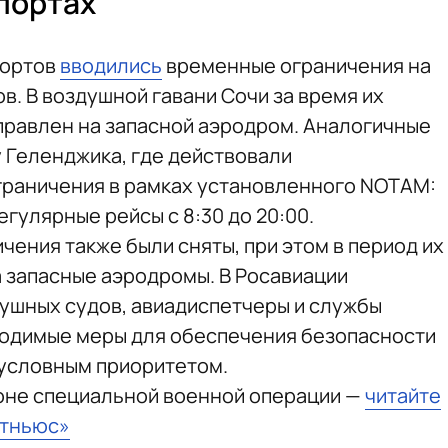
портах
портов
вводились
временные ограничения на
в. В воздушной гавани Сочи за время их
правлен на запасной аэродром. Аналогичные
 Геленджика, где действовали
раничения в рамках установленного NOTAM:
гулярные рейсы с 8:30 до 20:00.
чения также были сняты, при этом в период их
а запасные аэродромы. В Росавиации
душных судов, авиадиспетчеры и службы
ходимые меры для обеспечения безопасности
зусловным приоритетом.
зоне специальной военной операции —
читайте
стньюс»