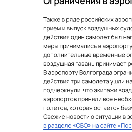
Ограничения в аэро
Также в ряде российских аэро
прием и выпуск воздушных судо
действия один самолет был на
меры принимались в аэропорту
дополнительные временные ог
воздушная гавань принимает ре
В аэропорту Волгограда ограни
действия три самолета ушли н
подчеркнули, что экипажи воз
аэропортов приняли все необ
полетов, которая остается бе
Свежие новости о ситуации в 
в разделе «СВО» на сайте «По