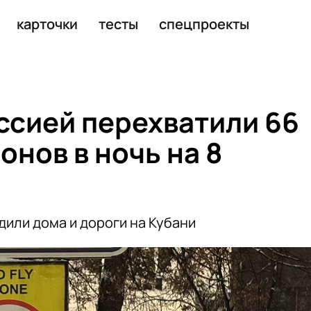
карточки
тесты
спецпроекты
оссией перехватили 66
онов в ночь на 8
или дома и дороги на Кубани