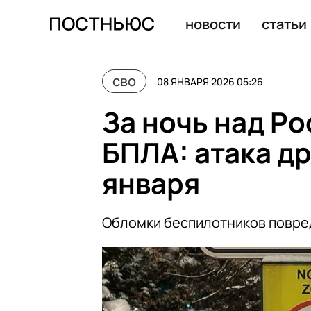
За ночь над Россией перехватили 66 БПЛА
новости
статьи
сво
08 ЯНВАРЯ 2026 05:26
За ночь над Р
БПЛА: атака др
января
Обломки беспилотников повред