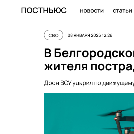
В Днепропетровске объявили ЧС национального уровня
новости
статьи
сво
08 ЯНВАРЯ 2026 12:26
В Белгородско
жителя постра
Дрон ВСУ ударил по движущему