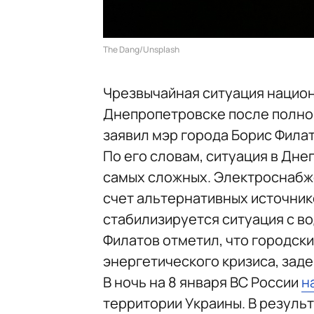
The Dang/Unsplash
Чрезвычайная ситуация национ
Днепропетровске после полно
заявил мэр города Борис Филат
По его словам, ситуация в Дне
самых сложных. Электроснабже
счет альтернативных источник
стабилизируется ситуация с в
Филатов отметил, что городск
энергетического кризиса, зад
В ночь на 8 января ВС России
н
территории Украины. В резуль