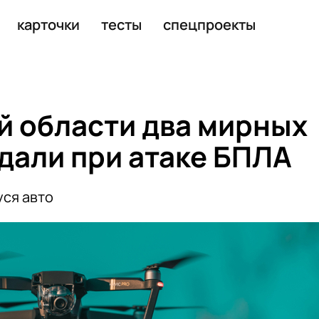
 из-за блэкаута
карточки
тесты
спецпроекты
й области два мирных
дали при атаке БПЛА
ся авто