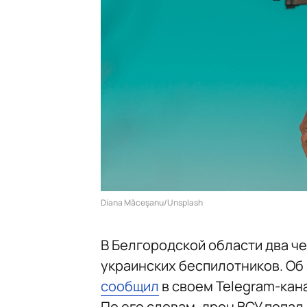
Diana Măceşanu/Unsplash
В Белгородской области два че
украинских беспилотников. Об
сообщил
в своем Telegram-кан
По его словам, дрон ВСУ попа