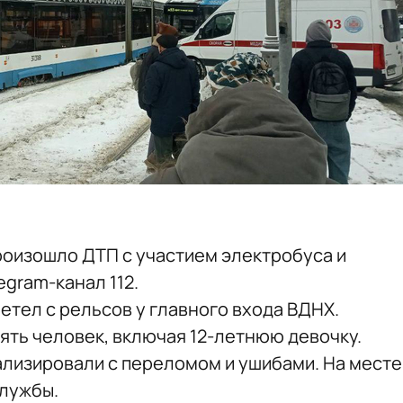
роизошло ДТП с участием электробуса и
egram-канал 112.
етел с рельсов у главного входа ВДНХ.
ять человек, включая 12-летнюю девочку.
изировали с переломом и ушибами. На месте
службы.