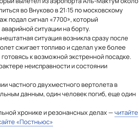
оторый вылетел из аэропорта Аль-Мактум около
литься во Внуково в 21:15 по московскому
аж подал сигнал «7700», который
аварийной ситуации на борту.
нештатная ситуация возникла сразу после
молет сжигает топливо и сделал уже более
, готовясь к возможной экстренной посадке.
рактере неисправности и состоянии
ии частного двухместного вертолета в
льным данным, один человек погиб, еще один
льной хронике и резонансных делах —
читайте
сайте «Постньюс»