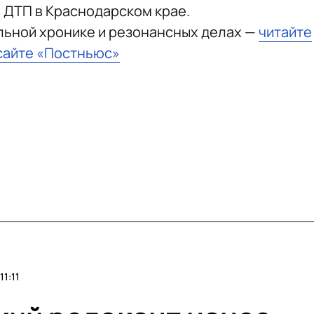
 ДТП в Краснодарском крае.
льной хронике и резонансных делах —
читайте
сайте «Постньюс»
1:11