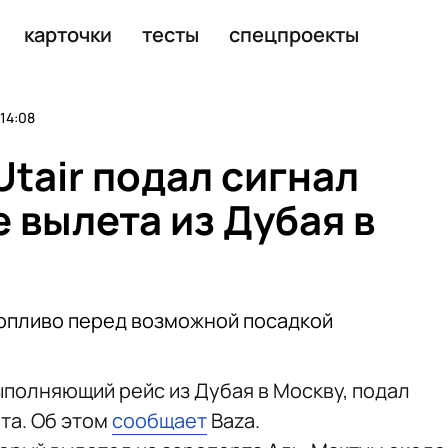
 в Таиланде
карточки
тесты
спецпроекты
14:08
Utair подал сигнал
 вылета из Дубая в
 топливо перед возможной посадкой
ыполняющий рейс из Дубая в Москву, подал
та. Об этом
сообщает
Baza.