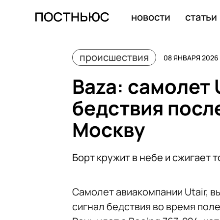
Shot: гусеница ужалила россиянку в ягодицу на отдыхе
новости
статьи
происшествия
08 ЯНВАРЯ 2026 
Baza: самолет 
бедствия после
Москву
Борт кружит в небе и сжигает
Самолет авиакомпании Utair, в
сигнал бедствия во время поле