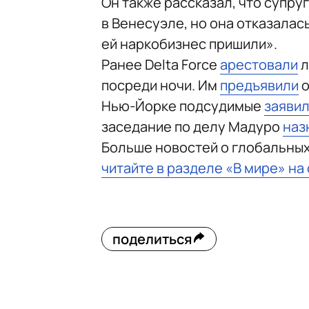
Он также рассказал, что супр
в Венесуэле, но она отказалас
ей наркобизнес пришили».
Ранее Delta Force
арестовали
л
посреди ночи. Им
предъявили
о
Нью-Йорке подсудимые
заяви
заседание по делу Мадуро
наз
Больше новостей о глобальны
читайте в разделе «В мире» на
поделиться