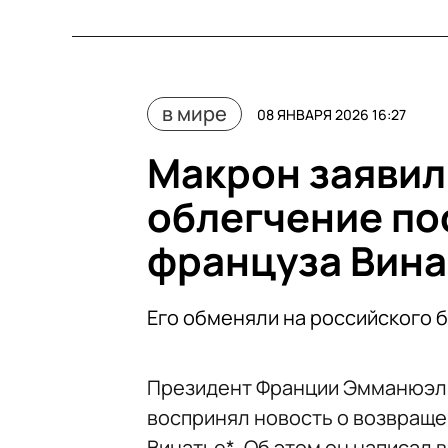
в мире
08 ЯНВАРЯ 2026 16:27
Макрон заявил,
облегчение по
француза Вина
Его обменяли на российского 
Президент Франции Эмманюэль
воспринял новость о возвращ
Винатье*. Об этом он написал в