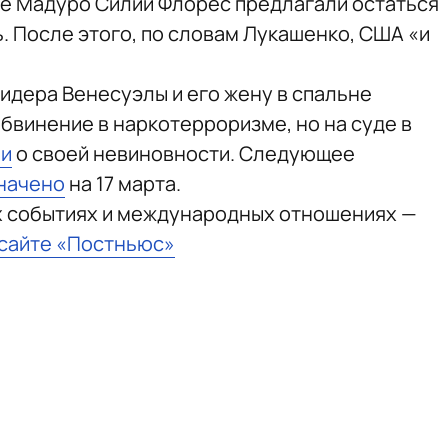
уге Мадуро Силии Флорес предлагали остаться
ь. После этого, по словам Лукашенко, США «и
идера Венесуэлы и его жену в спальне
бвинение в наркотерроризме, но на суде в
ли
о своей невиновности. Следующее
начено
на 17 марта.
х событиях и международных отношениях —
 сайте «Постньюс»