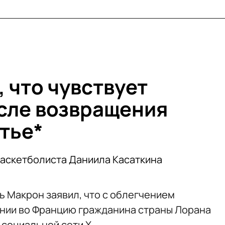
 что чувствует
сле возвращения
тье*
баскетболиста Даниила Касаткина
 Макрон заявил, что с облегчением
ении во Францию гражданина страны Лорана
 социальной сети X.