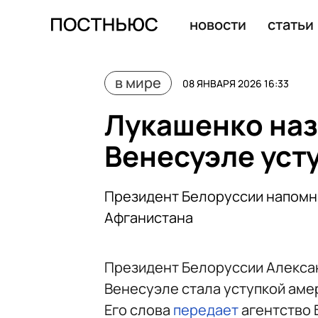
Лукашенко заявил о сговоре и предательстве в ситуа
новости
статьи
в мире
08 ЯНВАРЯ 2026 16:33
Лукашенко наз
Венесуэле уст
Президент Белоруссии напомни
Афганистана
Президент Белоруссии Алексан
Венесуэле стала уступкой аме
Его слова
передает
агентство 