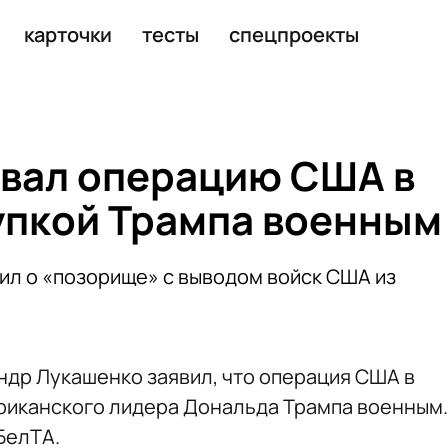
ции с похищением Мадуро
карточки
тесты
спецпроекты
вал операцию США в
упкой Трампа военным
л о «позорище» с выводом войск США из
др Лукашенко заявил, что операция США в
риканского лидера Дональда Трампа военным.
БелТА.