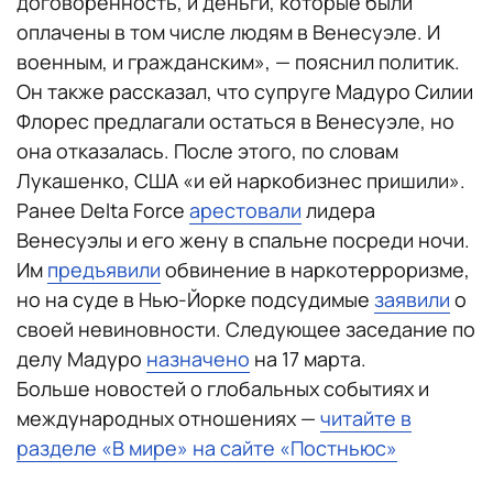
договоренность, и деньги, которые были
оплачены в том числе людям в Венесуэле. И
военным, и гражданским», — пояснил политик.
Он также рассказал, что супруге Мадуро Силии
Флорес предлагали остаться в Венесуэле, но
она отказалась. После этого, по словам
Лукашенко, США «и ей наркобизнес пришили».
Ранее Delta Force
арестовали
лидера
Венесуэлы и его жену в спальне посреди ночи.
Им
предъявили
обвинение в наркотерроризме,
но на суде в Нью-Йорке подсудимые
заявили
о
своей невиновности. Следующее заседание по
делу Мадуро
назначено
на 17 марта.
Больше новостей о глобальных событиях и
международных отношениях —
читайте в
разделе «В мире» на сайте «Постньюс»