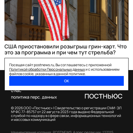
США приостановили розыгрыш грин-карт. Что
это за программа и при чем тут стрельба?
Посещая сайт postnews.ru, Вы соглашаетесь с приложенной
Политикой обработки Персональных данных
и с использованием
файлов cookie, указанных в данной политике.
ОК
спецпроекты
о нас
политика перс. данных
© 2026 ООО «Постньюс» |
Свидетельство о регистрации СМИ: ЭЛ
№ ФС 77–85757 от 22 августа 2023 года выдано Федеральной
службой по надзору в сфере связи, информационных технологий
и массовых коммуникаций
Наименование издания: POSTNEWS,
Адрес редакции: 127015,