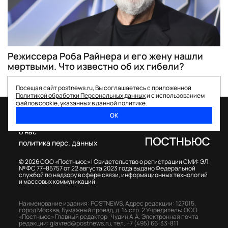
Режиссера Роба Райнера и его жену нашли
мертвыми. Что известно об их гибели?
Посещая сайт postnews.ru, Вы соглашаетесь с приложенной
Политикой обработки Персональных данных
и с использованием
файлов cookie, указанных в данной политике.
ОК
спецпроекты
о нас
политика перс. данных
© 2026 ООО «Постньюс» |
Свидетельство о регистрации СМИ: ЭЛ
№ ФС 77–85757 от 22 августа 2023 года выдано Федеральной
службой по надзору в сфере связи, информационных технологий
и массовых коммуникаций
Наименование издания: POSTNEWS,
Адрес редакции: 127015,
город Москва, Бумажный проезд, д. 14 стр. 2
Учредитель: ООО
«Постньюс»
Главный редактор: Чудин А.А.
Электронная почта
редакции:
glavred@postnews.ru
,
тел.
+7 (495) 66-33-811