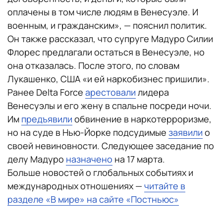
оплачены в том числе людям в Венесуэле. И
военным, и гражданским», — пояснил политик.
Он также рассказал, что супруге Мадуро Силии
Флорес предлагали остаться в Венесуэле, но
она отказалась. После этого, по словам
Лукашенко, США «и ей наркобизнес пришили».
Ранее Delta Force
арестовали
лидера
Венесуэлы и его жену в спальне посреди ночи.
Им
предъявили
обвинение в наркотерроризме,
но на суде в Нью-Йорке подсудимые
заявили
о
своей невиновности. Следующее заседание по
делу Мадуро
назначено
на 17 марта.
Больше новостей о глобальных событиях и
международных отношениях —
читайте в
разделе «В мире» на сайте «Постньюс»