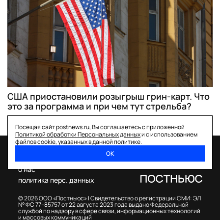
США приостановили розыгрыш грин-карт. Что
это за программа и при чем тут стрельба?
Посещая сайт postnews.ru, Вы соглашаетесь с приложенной
Политикой обработки Персональных данных
и с использованием
файлов cookie, указанных в данной политике.
ОК
спецпроекты
о нас
политика перс. данных
© 2026 ООО «Постньюс» |
Свидетельство о регистрации СМИ: ЭЛ
№ ФС 77–85757 от 22 августа 2023 года выдано Федеральной
службой по надзору в сфере связи, информационных технологий
и массовых коммуникаций