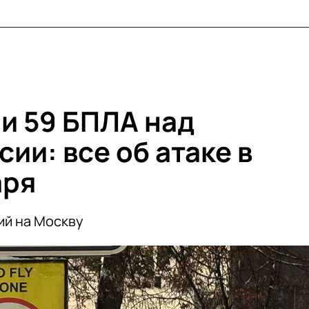
и 59 БПЛА над
ии: все об атаке в
аря
ий на Москву