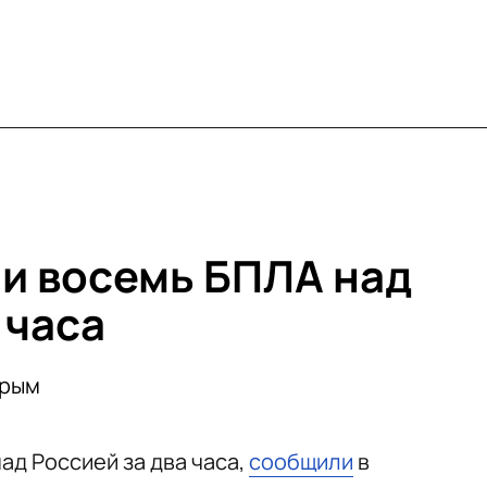
и восемь БПЛА над
 часа
Крым
ад Россией за два часа,
сообщили
в