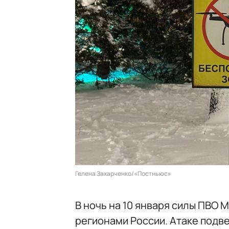
Гелена Захарченко/«Постньюс»
В ночь на 10 января силы ПВО
регионами России. Атаке подве