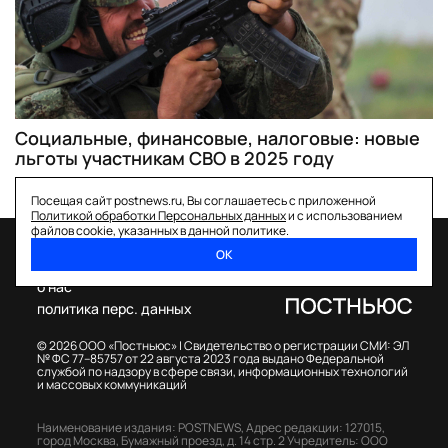
Социальные, финансовые, налоговые: новые
льготы участникам СВО в 2025 году
Посещая сайт postnews.ru, Вы соглашаетесь с приложенной
Политикой обработки Персональных данных
и с использованием
файлов cookie, указанных в данной политике.
ОК
спецпроекты
о нас
политика перс. данных
© 2026 ООО «Постньюс» |
Свидетельство о регистрации СМИ: ЭЛ
№ ФС 77–85757 от 22 августа 2023 года выдано Федеральной
службой по надзору в сфере связи, информационных технологий
и массовых коммуникаций
Наименование издания: POSTNEWS,
Адрес редакции: 127015,
город Москва, Бумажный проезд, д. 14 стр. 2
Учредитель: ООО