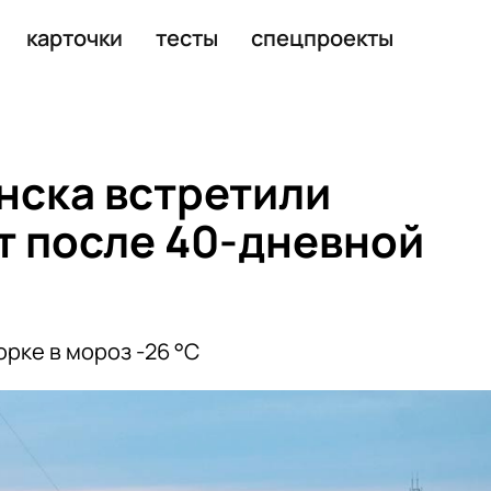
етей-сирот
карточки
тесты
спецпроекты
нска встретили
т после 40-дневной
рке в мороз -26 °C