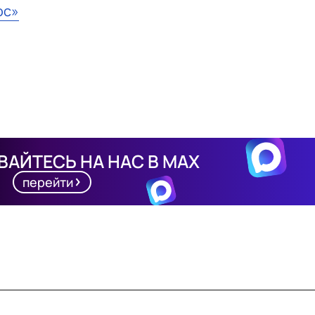
юс»
АЙТЕСЬ НА НАС В MAX
перейти