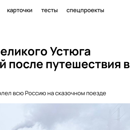
0-дневной полярной ночи
карточки
тесты
спецпроекты
Великого Устюга
й после путешествия в
олел всю Россию на сказочном поезде