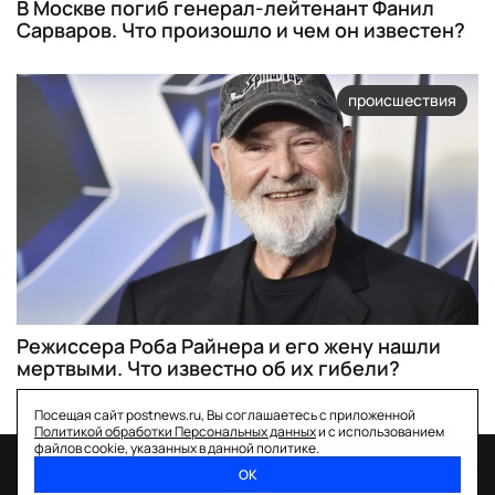
В Москве погиб генерал-лейтенант Фанил
Сарваров. Что произошло и чем он известен?
происшествия
Режиссера Роба Райнера и его жену нашли
мертвыми. Что известно об их гибели?
Посещая сайт postnews.ru, Вы соглашаетесь с приложенной
Политикой обработки Персональных данных
и с использованием
файлов cookie, указанных в данной политике.
ОК
спецпроекты