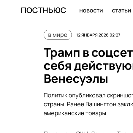
Трамп пригрозил Ирану ударами в ответ на атаки объ
новости
статьи
в мире
12 ЯНВАРЯ 2026 02:27
Трамп в соцсет
себя действу
Венесуэлы
Политик опубликовал скриншот 
страны. Ранее Вашингтон закл
американские товары