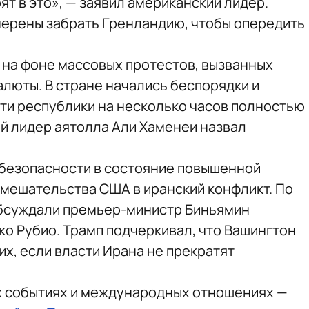
ят в это», — заявил американский лидер.
мерены забрать Гренландию, чтобы опередить
 на фоне массовых протестов, вызванных
люты. В стране начались беспорядки и
сти республики на несколько часов полностью
й лидер аятолла Али Хаменеи назвал
безопасности в состояние повышенной
вмешательства США в иранский конфликт. По
обсуждали премьер-министр Биньямин
ко Рубио. Трамп подчеркивал, что Вашингтон
х, если власти Ирана не прекратят
х событиях и международных отношениях —