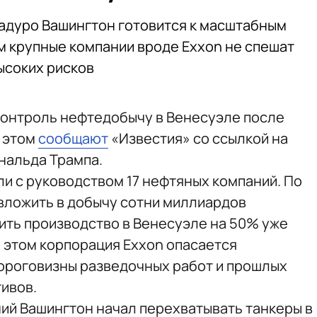
адуро Вашингтон готовится к масштабным
ом крупные компании вроде Exxon не спешат
ысоких рисков
контроль нефтедобычу в Венесуэле после
б этом
сообщают
«Известия» со ссылкой на
нальда Трампа.
ли с руководством 17 нефтяных компаний. По
 вложить в добычу сотни миллиардов
ить производство в Венесуэле на 50% уже
и этом корпорация Exxon опасается
дороговизны разведочных работ и прошлых
тивов.
ий Вашингтон начал перехватывать танкеры в