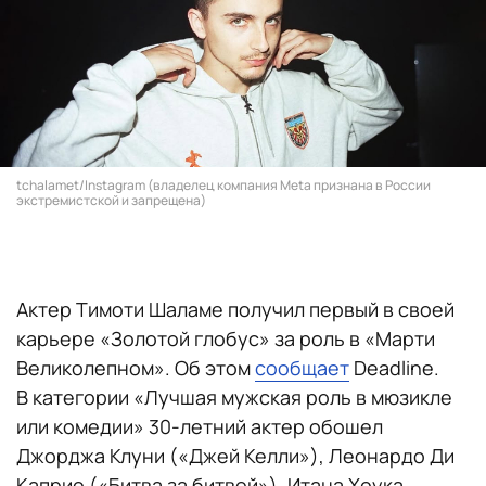
tchalamet/Instagram (владелец компания Meta признана в России
экстремистской и запрещена)
Актер Тимоти Шаламе получил первый в своей
карьере «Золотой глобус» за роль в «Марти
Великолепном». Об этом
сообщает
Deadline.
В категории «Лучшая мужская роль в мюзикле
или комедии» 30-летний актер обошел
Джорджа Клуни («Джей Келли»), Леонардо Ди
Каприо («Битва за битвой»), Итана Хоука