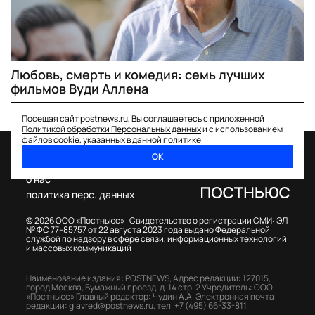
Любовь, смерть и комедия: семь лучших
фильмов Вуди Аллена
Посещая сайт postnews.ru, Вы соглашаетесь с приложенной
Политикой обработки Персональных данных
и с использованием
файлов cookie, указанных в данной политике.
ОК
спецпроекты
о нас
политика перс. данных
© 2026 ООО «Постньюс» |
Свидетельство о регистрации СМИ: ЭЛ
№ ФС 77–85757 от 22 августа 2023 года выдано Федеральной
службой по надзору в сфере связи, информационных технологий
и массовых коммуникаций
Наименование издания: POSTNEWS,
Адрес редакции: 127015,
город Москва, Бумажный проезд, д. 14 стр. 2
Учредитель: ООО
«Постньюс»
Главный редактор: Чудин А.А.
Электронная почта
редакции:
glavred@postnews.ru
,
тел.
+7 (495) 66-33-811