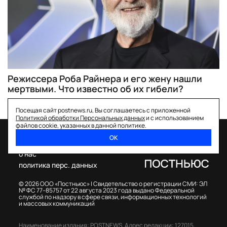
Режиссера Роба Райнера и его жену нашли
мертвыми. Что известно об их гибели?
Посещая сайт postnews.ru, Вы соглашаетесь с приложенной
Политикой обработки Персональных данных
и с использованием
файлов cookie, указанных в данной политике.
ОК
спецпроекты
о нас
политика перс. данных
© 2026 ООО «Постньюс» |
Свидетельство о регистрации СМИ: ЭЛ
№ ФС 77–85757 от 22 августа 2023 года выдано Федеральной
службой по надзору в сфере связи, информационных технологий
и массовых коммуникаций
Наименование издания: POSTNEWS,
Адрес редакции: 127015,